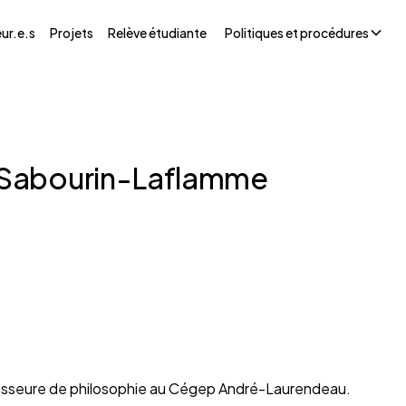
ur.e.s
Projets
Relève étudiante
Politiques et procédures
Sabourin-Laflamme
esseure de philosophie au Cégep André-Laurendeau.