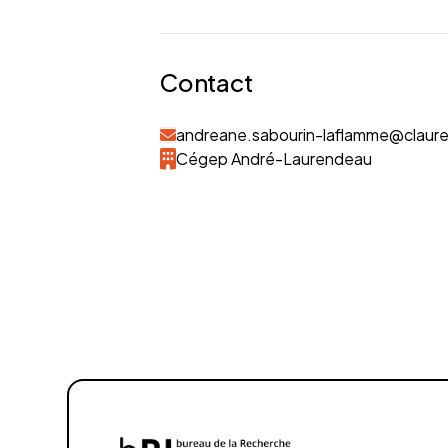
Contact
andreane.sabourin-laflamme@claur
Cégep André-Laurendeau