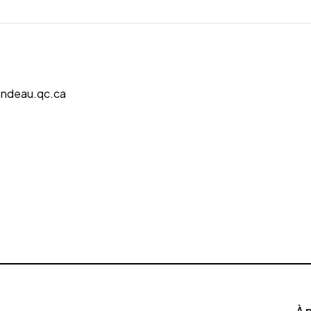
endeau.qc.ca
À 