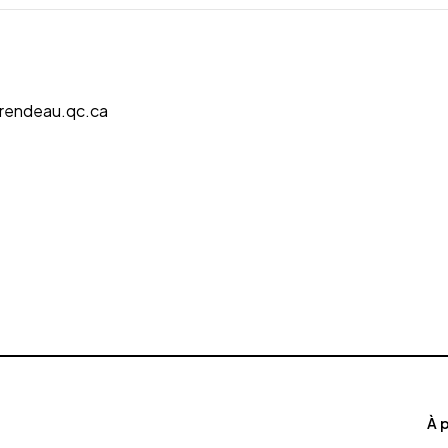
urendeau.qc.ca
À 