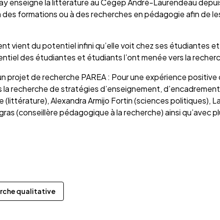
ay enseigne la littérature au Cégep André-Laurendeau depuis
 des formations ou à des recherches en pédagogie afin de les
 vient du potentiel infini qu’elle voit chez ses étudiantes et
entiel des étudiantes et étudiants l’ont menée vers la recher
 un projet de recherche PAREA : Pour une expérience positive d
ns la recherche de stratégies d’enseignement, d’encadrement e
 (littérature), Alexandra Armijo Fortin (sciences politiques), L
gras (conseillère pédagogique à la recherche) ainsi qu’avec 
rche qualitative