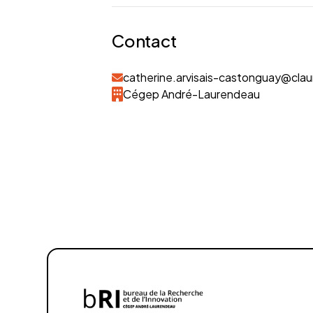
Contact
catherine.arvisais-castonguay@cla
Cégep André-Laurendeau