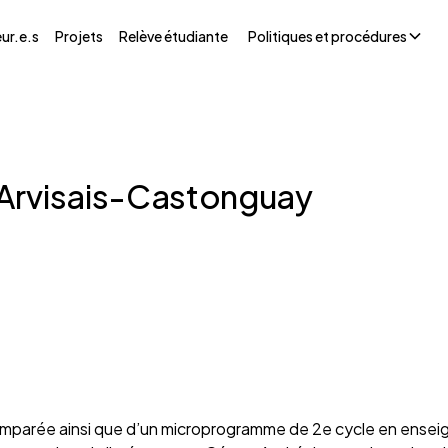
ur.e.s
Projets
Relève étudiante
Politiques et procédures
 Arvisais-Castonguay
e comparée ainsi que d’un microprogramme de 2e cycle en ensei